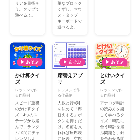
リアを目指そ
華なブロック
う。タップで
くずし。マウ
遊べるよ。
ス・タップ・
キーボードで
遊べるよ。
▶ あそぶ
▶ あそぶ
▶ あそぶ
かけ算クイ
席替えアプ
とけいクイ
ズ
リ
ズ
レッスンで作
レッスンで作
レッスンで作
る作品例
る作品例
る作品例
スピード重視
人数と行×列
アナログ時計
のかけ算クイ
を決めて「席
の読み方を楽
ズ！4つのス
替えする」ボ
しく学べるク
テージから選
タンを押すだ
イズ！時刻に
んで、ランダ
け。名前を入
合う時計を選
ム10問にチャ
れれば座席表
ぶ問題と、針
レンジしよ
に反映、空席
を合わせる問