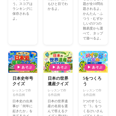
う。スコアは
もひと目でわ
題が全10問出
ランキングに
かるよ。
題されるよ。
保存される
かんたん・ふ
よ。
つう・むずか
しいの3つの
難易度から選
べて、タップ
で遊べるよ。
▶ あそぶ
▶ あそぶ
▶ あそぶ
日本史年号
日本の世界
5をつくろ
クイズ
遺産クイズ
う
レッスンで作
レッスンで作
レッスンで作
る作品例
る作品例
る作品例
日本史の出来
日本の世界遺
3つのすうじ
事が「何年に
産の名前を選
で「5」をつ
起きたか」を
んで答えるク
くるけいさん
当てるクイ
イズ！遊びな
パズル！タッ