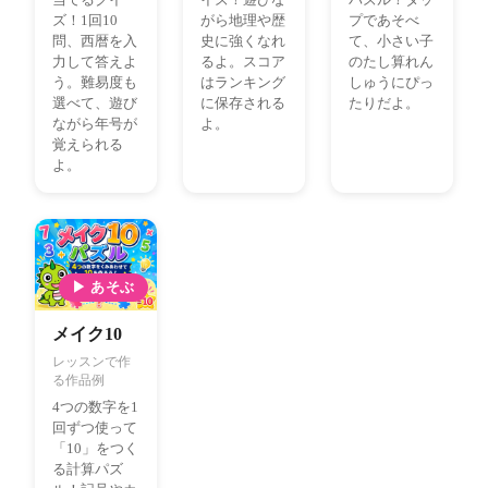
ズ！1回10
がら地理や歴
プであそべ
問、西暦を入
史に強くなれ
て、小さい子
力して答えよ
るよ。スコア
のたし算れん
う。難易度も
はランキング
しゅうにぴっ
選べて、遊び
に保存される
たりだよ。
ながら年号が
よ。
覚えられる
よ。
▶ あそぶ
メイク10
レッスンで作
る作品例
4つの数字を1
回ずつ使って
「10」をつく
る計算パズ