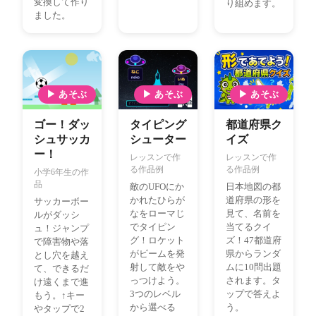
変換して作り
り組めます。
ました。
▶ あそぶ
▶ あそぶ
▶ あそぶ
ゴー！ダッ
タイピング
都道府県ク
シュサッカ
シューター
イズ
ー！
レッスンで作
レッスンで作
る作品例
る作品例
小学6年生の作
品
敵のUFOにか
日本地図の都
かれたひらが
道府県の形を
サッカーボー
なをローマじ
見て、名前を
ルがダッシ
でタイピン
当てるクイ
ュ！ジャンプ
グ！ロケット
ズ！47都道府
で障害物や落
がビームを発
県からランダ
とし穴を越え
射して敵をや
ムに10問出題
て、できるだ
っつけよう。
されます。タ
け遠くまで進
3つのレベル
ップで答えよ
もう。↑キー
から選べる
う。
やタップで2