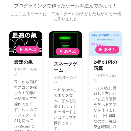
プログラミングで作ったゲームを遊んでみよう！
ここにあるゲームは、アルスクールの子どもたちがAIと一緒
に作りました
▶ あそぶ
▶ あそぶ
▶ あそぶ
最速の亀
2桁 x 1桁の
スネークゲ
暗算
中学1年生の作
ーム
品
中学1年生の作
高校2年生の作
品
ワニから逃げ
品
てスコアを稼
九九の次に挑
ヘビを操作し
ごう！矢印キ
戦した方がい
てエサを食
ーやタップで
いと思う暗算
べ、どんどん
操作できま
を学べるアプ
長くしよう！
す。Scratchプ
リを作りまし
キーボードま
ロジェクトを
た。1回10問
たはタップで
AIを使って
なので、毎日
操作できま
JavaScriptに
空き時間に取
す。