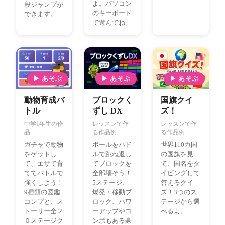
よ。パソコン
段ジャンプが
のキーボード
できます。
で遊んでね。
▶ あそぶ
▶ あそぶ
▶ あそぶ
動物育成バ
ブロックく
国旗クイ
トル
ずし DX
ズ！
中学1年生の作
レッスンで作
レッスンで作
品
る作品例
る作品例
ガチャで動物
ボールをパド
世界110カ国
をゲットし
ルで跳ね返し
の国旗を見
て、エサで育
てブロックを
て、国名をタ
ててバトルで
全部壊そう！
イピングして
強くしよう！
5ステージ、
答えるクイ
9種類の図鑑
爆発・移動ブ
ズ！3つのス
コンプと、ス
ロック、パワ
テージから選
トーリー全２
ーアップやコ
べるよ。
０ステージク
ンボもある豪