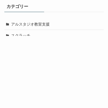
カテゴリー
アルスタジオ教室支援
スクラッチ
スクラッチレシピ
メニュー
ホーム
スクラッチ
マインクラフト
アルスクール
アルスタジオ
プログラミング教材
プログラミング教育
マインクラフト
マイクラレシピ